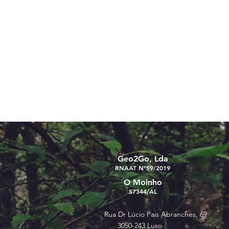
Geo2Go, Lda
RNAAT Nº59/2019
O Moinho
57344/AL
Rua Dr Lúcio Pais Abranches, 69
3050-243 Luso