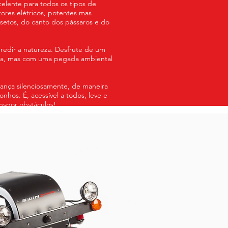
lente para todos os tipos de
ores elétricos, potentes mas
setos, do canto dos pássaros e do
gredir a natureza. Desfrute de um
ada, mas com uma pegada ambiental
ança silenciosamente, de maneira
onhos. É, acessível a todos, leve e
anspor obstáculos!