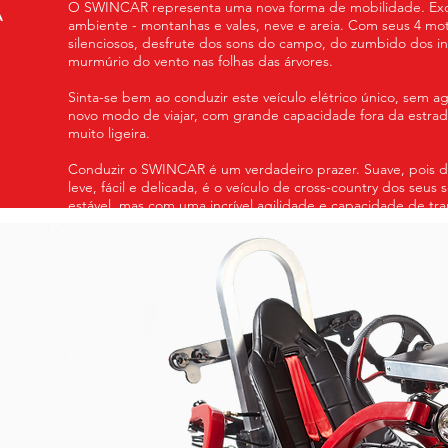
O SWINCAR representa uma nova forma de mobilidade. Exce
A
ambiente - montanhas e vales, neve e areia. Com seus 4 mot
silenciosos, desfrute dos sons do campo, do zumbido dos in
murmúrio do vento nas folhas das árvores.
Sinta-se bem ao conduzir este veículo elétrico único, sem a
novo modo de viajar, com grande capacidade fora da estr
muito ligeira.
Conduzir o SWINCAR é um verdadeiro prazer. Suave, pois d
leve, fácil e delicada, é o veículo de cross-country dos seus s
estável, mas com uma incrível agilidade e capacidade de tr