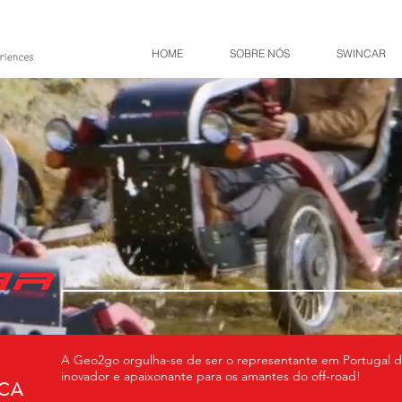
HOME
SOBRE NÓS
SWINCAR
A Geo2go orgulha-se de ser o representante em Portugal d
inovador e apaixonante para os amantes do off-road!
ICA