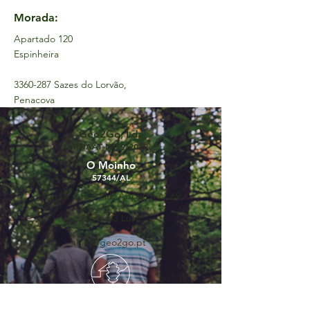
Morada:
Apartado 120
Espinheira
3360-287
Sazes do Lorvão,
Penacova
Geo2Go, Lda
RNAAT Nº59/2019
O Moinho
57344/AL
Rua Dr Lúcio Pais Abranches, 69
3050-243
Luso
info@geo2go.pt