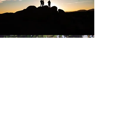
Geo2Go, Lda
RNAAT Nº59/2019
O Moinho
57344/AL
Rua Dr Lúcio Pais Abranches, 69
3050-243
Luso
info@geo2go.pt
©2025 by GEO2GO,
lda
AGENDA