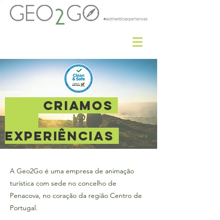
CRIAMOS
EXPERIÊNCIAS
A Geo2Go é uma empresa de animação
turística com sede no concelho de
Penacova, no coração da região Centro de
Portugal.