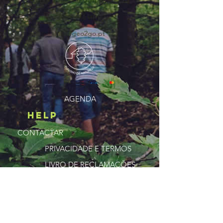
Rua Dr Lúcio Pais Abranches, 69
3050-243
Luso
info@geo2go.pt
©2025 by GEO2GO,
lda
AGENDA
HELP
CONTACTAR
PRIVACIDADE E TERMOS
LIVRO DE RECLAMAÇÕES
NA REDE
ExplorAR
FACEBOOK
SOBRE NÓS
INSTAGRAM