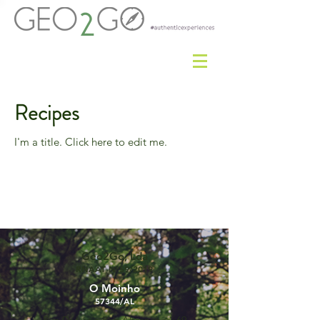
Recipes
I'm a title. ​Click here to edit me.
Geo2Go, Lda
RNAAT Nº59/2019
O Moinho
57344/AL