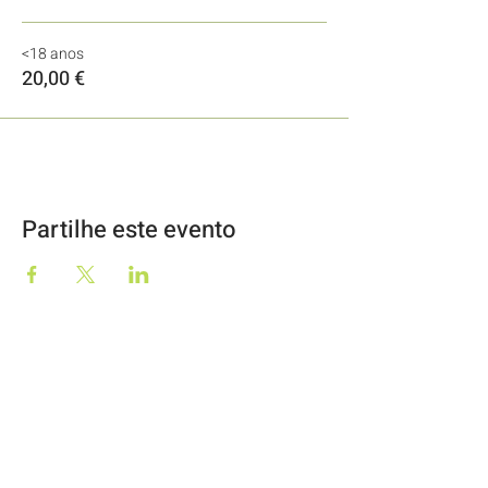
<18 anos
20,00 €
Partilhe este evento
Geo2Go, Lda
RNAAT Nº59/2019
O Moinho
57344/AL
Rua Dr Lúcio Pais Abranches, 69