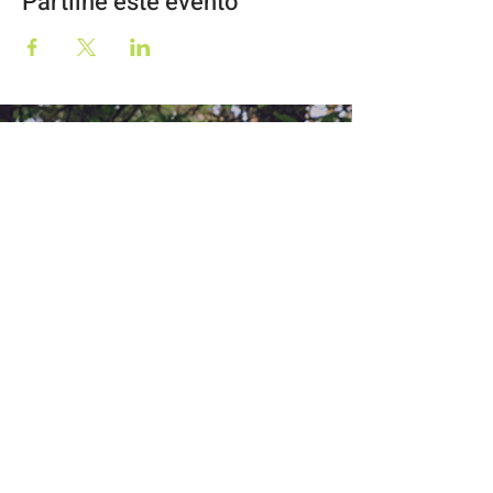
Partilhe este evento
Geo2Go, Lda
RNAAT Nº59/2019
O Moinho
57344/AL
Rua Dr Lúcio Pais Abranches, 69
3050-243
Luso
info@geo2go.pt
©2025 by GEO2GO,
lda
AGENDA