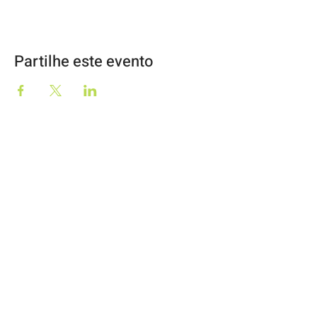
Partilhe este evento
Geo2Go, Lda
RNAAT Nº59/2019
O Moinho
57344/AL
Rua Dr Lúcio Pais Abranches, 69
3050-243
Luso
info@geo2go.pt