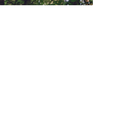
Geo2Go, Lda
RNAAT Nº59/2019
O Moinho
57344/AL
Rua Dr Lúcio Pais Abranches, 69
3050-243
Luso
info@geo2go.pt
©2025 by GEO2GO,
lda
AGENDA
HELP
CONTACTAR
PRIVACIDADE E TERMOS
LIVRO DE RECLAMAÇÕES