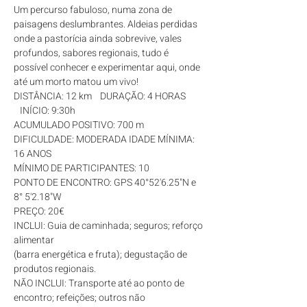
Um percurso fabuloso, numa zona de 
paisagens deslumbrantes. Aldeias perdidas 
onde a pastorícia ainda sobrevive, vales 
profundos, sabores regionais, tudo é 
possível conhecer e experimentar aqui, onde 
até um morto matou um vivo!
DISTÂNCIA: 12 km    DURAÇÃO: 4 HORAS 
   INÍCIO: 9:30h

ACUMULADO POSITIVO: 700 m

DIFICULDADE: MODERADA IDADE MÍNIMA: 
16 ANOS

MÍNIMO DE PARTICIPANTES: 10

PONTO DE ENCONTRO: GPS 40°52'6.25"N e 
8° 5'2.18"W
PREÇO: 20€
INCLUI: Guia de caminhada; seguros; reforço 
alimentar

(barra energética e fruta); degustação de 
produtos regionais.
NÃO INCLUI: Transporte até ao ponto de 
encontro; refeições; outros não 