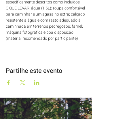
especificamente descritos como incluídos;
O QUE LEVAR: água (1,5L); roupa confortável 
para caminhar e um agasalho extra; calçado 
resistente à água e com rasto adequado à 
caminhada em terrenos pedregosos; farnel; 
máquina fotográfica e boa disposição! 
(material recomendado por participante)
Partilhe este evento
Geo2Go, Lda
RNAAT Nº59/2019
O Moinho
57344/AL