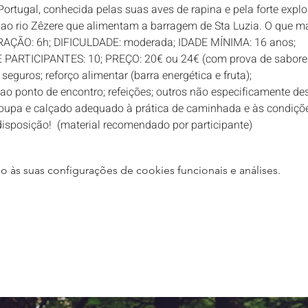
Portugal, conhecida pelas suas aves de rapina e pela forte expl
ao rio Zêzere que alimentam a barragem de Sta Luzia. O que ma
RAÇÃO: 6h; DIFICULDADE: moderada; IDADE MÍNIMA: 16 anos; 
E PARTICIPANTES: 10; PREÇO: 20€ ou 24€ (com prova de sabores
eguros; reforço alimentar (barra energética e fruta); 
ao ponto de encontro; refeições; outros não especificamente des
oupa e calçado adequado à prática de caminhada e às condições 
isposição!  (material recomendado por participante)
às suas configurações de cookies funcionais e análises.