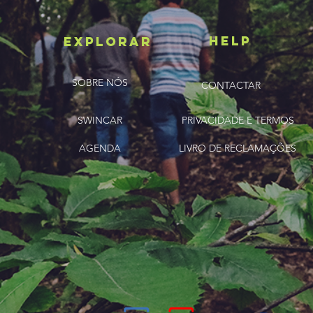
HELP
ExplorAR
SOBRE NÓS
CONTACTAR
SWINCAR
PRIVACIDADE E TERMOS
AGENDA
LIVRO DE RECLAMAÇÕES