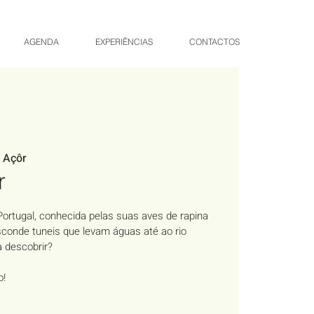
AGENDA
EXPERIÊNCIAS
CONTACTOS
 Açôr
r
 Portugal, conhecida pelas suas aves de rapina
sconde tuneis que levam águas até ao rio
a descobrir?
o!