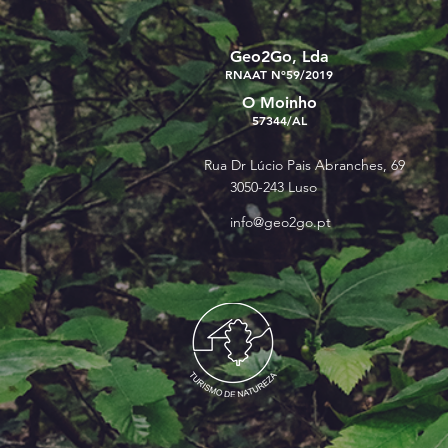
Geo2Go, Lda
RNAAT Nº59/2019
O Moinho
57344/AL
Rua Dr Lúcio Pais Abranches, 69
3050-243 Luso
info@geo2go.pt