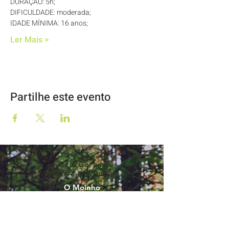
DURAÇÃO: 5h; 
DIFICULDADE: moderada; 
IDADE MÍNIMA: 16 anos; 
Ler Mais >
Partilhe este evento
Geo2Go, Lda
RNAAT Nº59/2019
O Moinho
57344/AL
Rua Dr Lúcio Pais Abranches, 69
3050-243
Luso