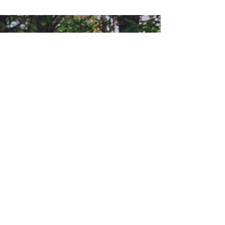
Geo2Go, Lda
RNAAT Nº59/2019
O Moinho
57344/AL
Rua Dr Lúcio Pais Abranches, 69
3050-243
Luso
info@geo2go.pt
©2025 by GEO2GO,
lda
AGENDA
HELP
CONTACTAR