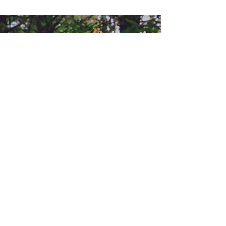
Geo2Go, Lda
RNAAT Nº59/2019
O Moinho
57344/AL
Rua Dr Lúcio Pais Abranches, 69
3050-243
Luso
info@geo2go.pt
©2025 by GEO2GO,
lda
AGENDA
HELP
CONTACTAR