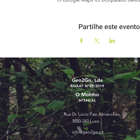
Partilhe este evento
Geo2Go, Lda
RNAAT Nº59/2019
O Moinho
57344/AL
Rua Dr Lúcio Pais Abranches, 69
3050-243 Luso
info@geo2go.pt