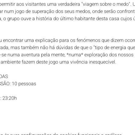
 permitir aos visitantes uma verdadeira "viagem sobre o medo". 
ar num jogo de superação dos seus medos, onde serão confron
o grupo ouve a história do último habitante desta casa cujos
u encontrar uma explicação para os fenómenos que dizem ocorre
da, mas também não há dúvidas de que o "tipo de energia que a
a-se numa aventura pela mente, *numa* exploração dos nossos
 ambiente fazem deste jogo uma vivência inesquecível.
DAS
ÃO: 10 pessoas
: 23:20h
às suas configurações de cookies funcionais e análises.