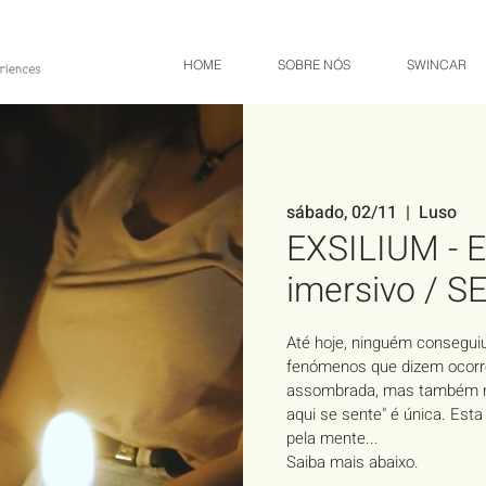
HOME
SOBRE NÓS
SWINCAR
sábado, 02/11
  |  
Luso
EXSILIUM - E
imersivo / 
Até hoje, ninguém consegui
fenómenos que dizem ocorre
assombrada, mas também não
aqui se sente" é única. Est
pela mente...
Saiba mais abaixo.