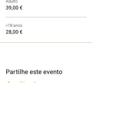
Adulto
39,00 €
<18 anos
28,00 €
Partilhe este evento
Geo2Go, Lda
RNAAT Nº59/2019
O Moinho
57344/AL