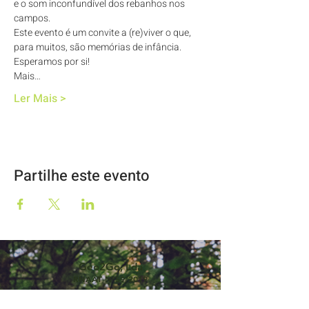
e o som inconfundível dos rebanhos nos 
campos.
Este evento é um convite a (re)viver o que, 
para muitos, são memórias de infância.
Esperamos por si!
Mais…
Ler Mais >
Partilhe este evento
Geo2Go, Lda
RNAAT Nº59/2019
O Moinho