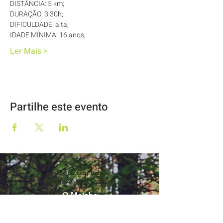
DISTÂNCIA: 5 km; 
DURAÇÃO: 3:30h; 
DIFICULDADE: alta; 
IDADE MÍNIMA: 16 anos; 
Ler Mais >
Partilhe este evento
Geo2Go, Lda
RNAAT Nº59/2019
O Moinho
57344/AL
Rua Dr Lúcio Pais Abranches, 69