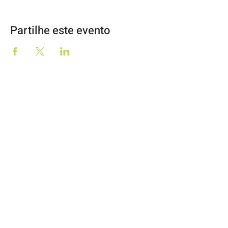
Partilhe este evento
Geo2Go, Lda
RNAAT Nº59/2019
O Moinho
57344/AL
Rua Dr Lúcio Pais Abranches, 69
3050-243
Luso
info@geo2go.pt