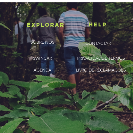
HELP
ExplorAR
SOBRE NÓS
CONTACTAR
SWINCAR
PRIVACIDADE E TERMOS
AGENDA
LIVRO DE RECLAMAÇÕES