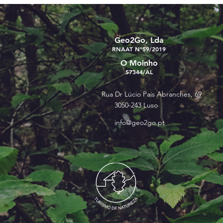
Geo2Go, Lda
RNAAT Nº59/2019
O Moinho
57344/AL
Rua Dr Lúcio Pais Abranches, 69
3050-243 Luso
info@geo2go.pt