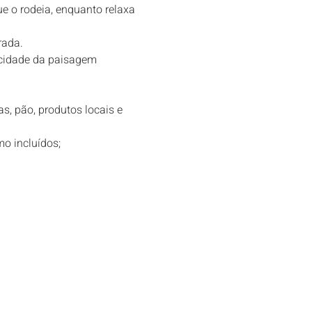
e o rodeia, enquanto relaxa 
rada.
icidade da paisagem 
s, pão, produtos locais e 
o incluídos; 