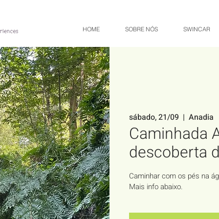
HOME
SOBRE NÓS
SWINCAR
sábado, 21/09
  |  
Anadia
Caminhada A
descoberta d
Caminhar com os pés na á
Mais info abaixo.