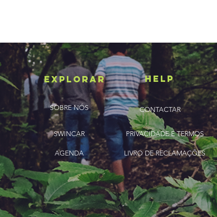
HELP
ExplorAR
SOBRE NÓS
CONTACTAR
SWINCAR
PRIVACIDADE E TERMOS
AGENDA
LIVRO DE RECLAMAÇÕES