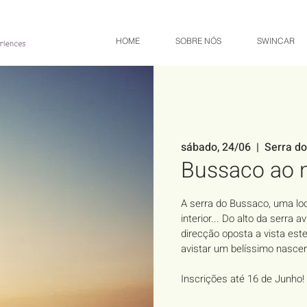
HOME
SOBRE NÓS
SWINCAR
sábado, 24/06
  |  
Serra d
Bussaco ao n
A serra do Bussaco, uma loc
interior... Do alto da serra 
direcção oposta a vista est
avistar um belíssimo nascer
Inscrições até 16 de Junho!