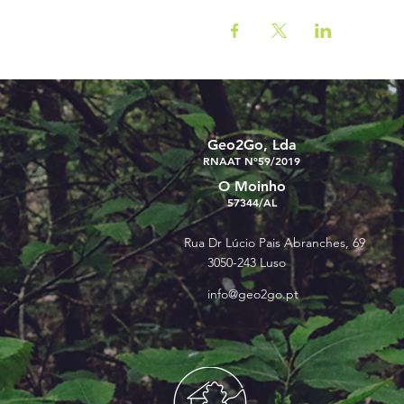
Geo2Go, Lda
RNAAT Nº59/2019
O Moinho
57344/AL
Rua Dr Lúcio Pais Abranches, 69
3050-243 Luso
info@geo2go.pt